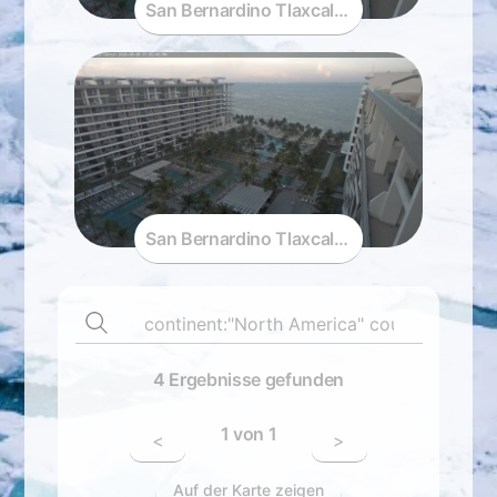
San Bernardino Tlaxcalancingo · Puebla · 
San Bernardino Tlaxcalancingo · Puebla · 
4 Ergebnisse gefunden
1 von 1
<
>
Auf der Karte zeigen