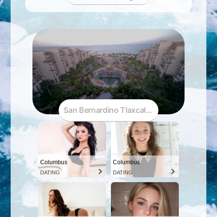
San Bernardino Tlaxcalancingo · Puebla · 
Columbus
Columbus
DATING
DATING