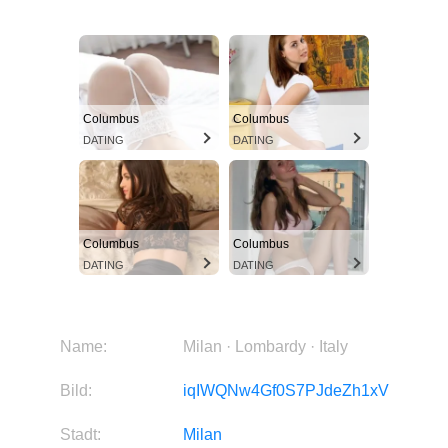
Columbus
Columbus
DATING
DATING
Columbus
Columbus
DATING
DATING
Name:
Milan · Lombardy · Italy
Bild:
iqIWQNw4Gf0S7PJdeZh1xV
Stadt:
Milan