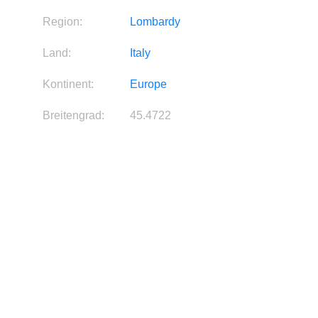
Region:
Lombardy
Land:
Italy
Kontinent:
Europe
Breitengrad:
45.4722
Längengrad:
9.1922
Quelle:
Bild
Diese Information ist derzeit
Hersteller:
nicht verfügbar.
Diese Information ist derzeit
Beschreibung:
nicht verfügbar.