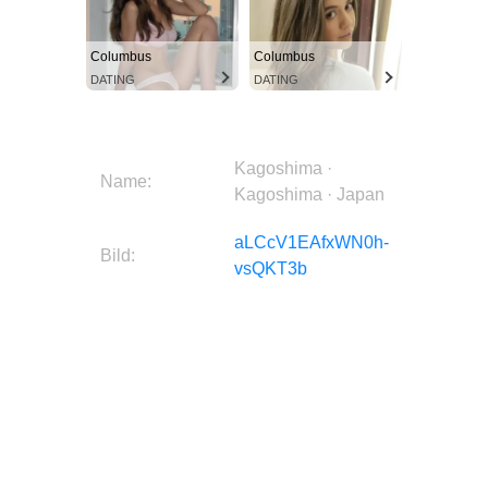
Columbus
Columbus
DATING
DATING
Kagoshima ·
Name:
Kagoshima · Japan
aLCcV1EAfxWN0h-
Bild:
vsQKT3b
Stadt:
Kagoshima
Region:
Kagoshima
Land:
Japan
Kontinent:
Asia