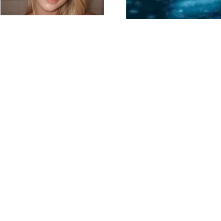
Columbus
DATING