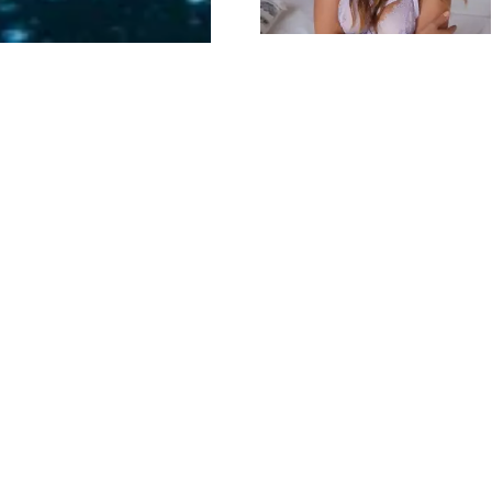
Columbus
DATING