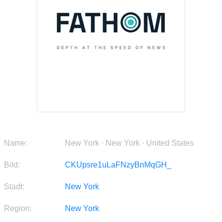
Name:
New York · New York · United States
Bild:
CKUpsre1uLaFNzyBnMqGH_
Stadt:
New York
Region:
New York