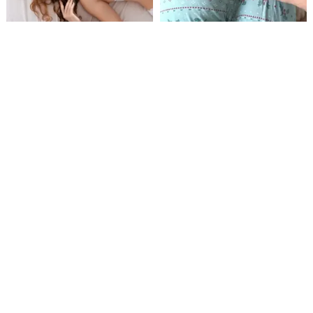
Columbus
Columbus
DATING
DATING
Über uns
•
AGB
•
Datenschutzrichtlinien
•
Cookie-Richtlinien