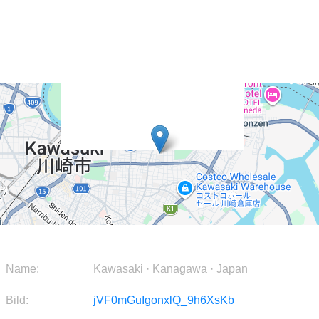
Name:
Kawasaki · Kanagawa · Japan
Bild:
jVF0mGuIgonxlQ_9h6XsKb