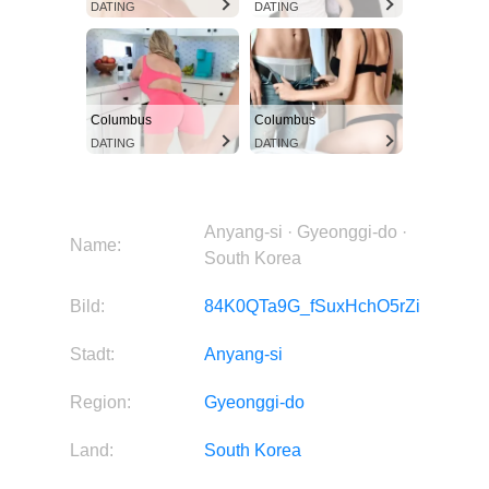
DATING
DATING
Columbus
Columbus
DATING
DATING
Anyang-si · Gyeonggi-do ·
Name:
South Korea
Bild:
84K0QTa9G_fSuxHchO5rZi
Stadt:
Anyang-si
Region:
Gyeonggi-do
Land:
South Korea