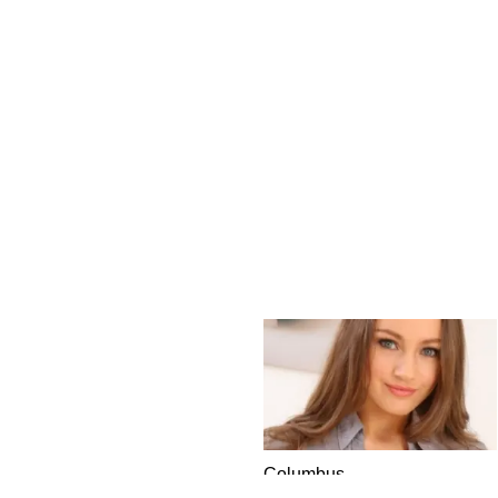
Columbus
DATING