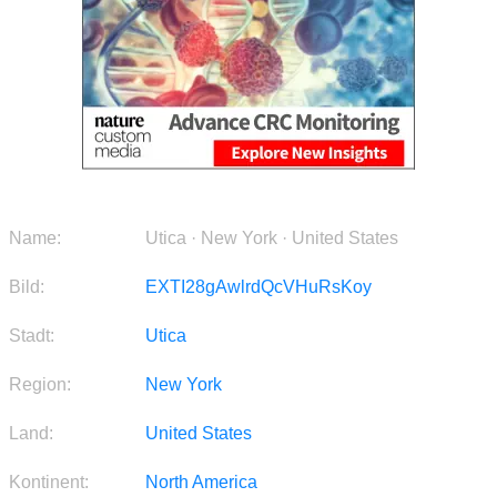
Name:
Utica · New York · United States
Bild:
EXTI28gAwlrdQcVHuRsKoy
Stadt:
Utica
Region:
New York
Land:
United States
Kontinent:
North America