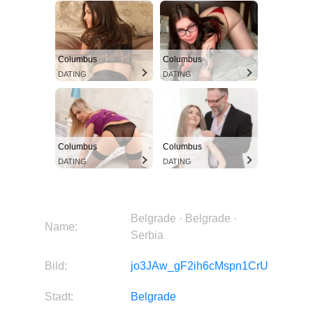
Columbus
Columbus
DATING
DATING
Columbus
Columbus
DATING
DATING
Belgrade · Belgrade ·
Name:
Serbia
Bild:
jo3JAw_gF2ih6cMspn1CrU
Stadt:
Belgrade