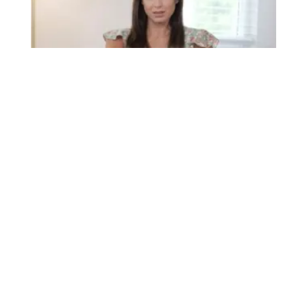
Columbus
DATING
Über uns
•
AGB
•
Datenschutzrichtlinien
•