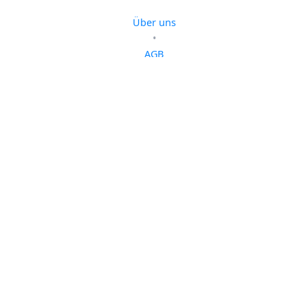
Über uns
•
AGB
•
Datenschutzrichtlinien
•
Cookie-Richtlinien