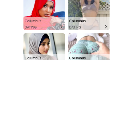
Columbus
Columbus
DATING
DATING
Columbus
Columbus
DATING
DATING
Kawasaki · Kanagawa ·
Name:
Japan
Bild:
9UHPRDKprx36nkheWcESJa
Stadt:
Kawasaki