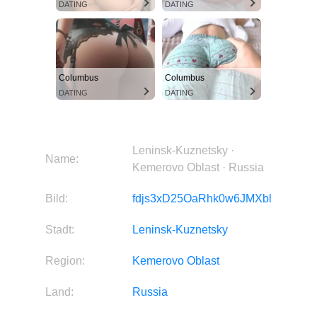
DATING
DATING
Columbus
Columbus
DATING
DATING
Leninsk-Kuznetsky ·
Name:
Kemerovo Oblast · Russia
Bild:
fdjs3xD25OaRhk0w6JMXbl
Stadt:
Leninsk-Kuznetsky
Region:
Kemerovo Oblast
Land:
Russia