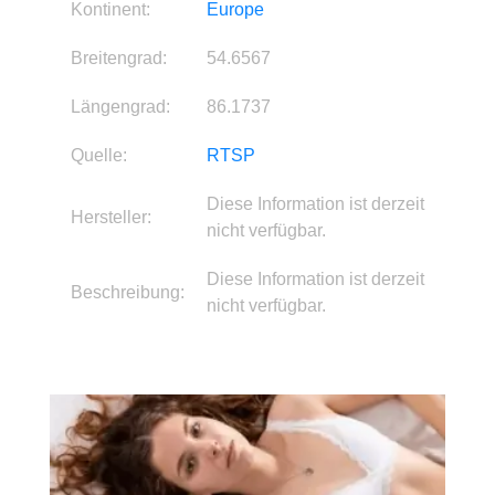
Kontinent:
Europe
Breitengrad:
54.6567
Längengrad:
86.1737
Quelle:
RTSP
Diese Information ist derzeit
Hersteller:
nicht verfügbar.
Diese Information ist derzeit
Beschreibung:
nicht verfügbar.