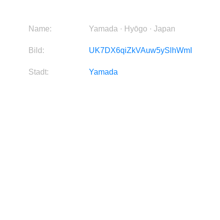
Name:
Yamada · Hyōgo · Japan
Bild:
UK7DX6qiZkVAuw5ySlhWmI
Stadt:
Yamada
Region:
Hyōgo
Land:
Japan
Kontinent:
Asia
Breitengrad:
34.7721
Längengrad:
135.396
Quelle:
Bild