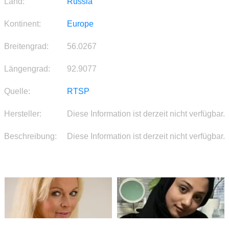
Land:
Russia
Kontinent:
Europe
Breitengrad:
56.0267
Längengrad:
92.9077
Quelle:
RTSP
Hersteller:
Diese Information ist derzeit nicht verfügbar.
Beschreibung:
Diese Information ist derzeit nicht verfügbar.