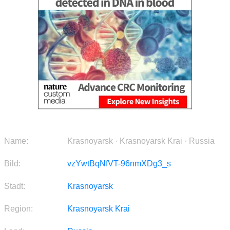
Name:
Krasnoyarsk · Krasnoyarsk Krai · Russia
Bild:
vzYwtBqNfVT-96nmXDg3_s
Stadt:
Krasnoyarsk
Region:
Krasnoyarsk Krai