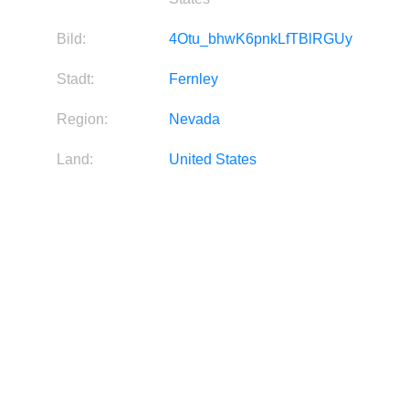
Bild:
4Otu_bhwK6pnkLfTBlRGUy
Stadt:
Fernley
Region:
Nevada
Land:
United States
Kontinent:
North America
Breitengrad:
39.6068
Längengrad:
-119.203
Quelle:
Bild
Diese Information ist derzeit
Hersteller:
nicht verfügbar.