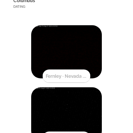
Columbus
DATING
Fernley · Nevada · United States