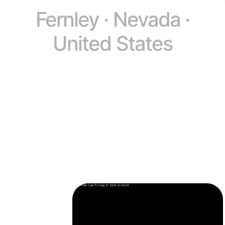
Fernley · Nevada ·
United States