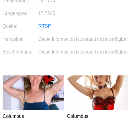
Breitengrad:
49.7733
Längengrad:
17.7545
Quelle:
RTSP
Hersteller:
Diese Information ist derzeit nicht verfügbar.
Beschreibung:
Diese Information ist derzeit nicht verfügbar.
Columbus
Columbus
DATING
DATING