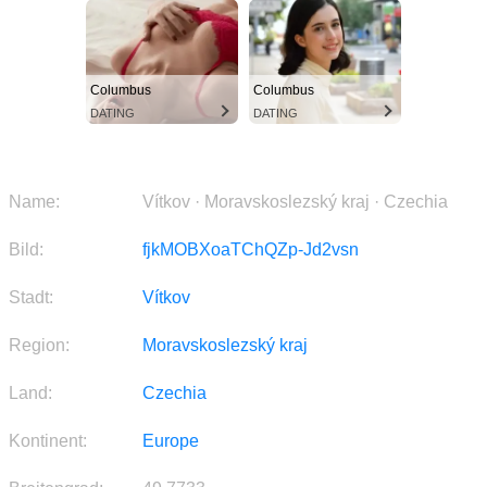
Columbus
Columbus
DATING
DATING
Name:
Vítkov · Moravskoslezský kraj · Czechia
Bild:
fjkMOBXoaTChQZp-Jd2vsn
Stadt:
Vítkov
Region:
Moravskoslezský kraj
Land:
Czechia
Kontinent:
Europe