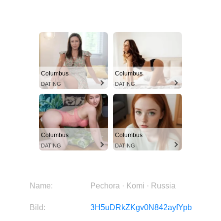
Columbus
Columbus
DATING
DATING
Columbus
Columbus
DATING
DATING
Name:
Pechora · Komi · Russia
Bild:
3H5uDRkZKgv0N842ayfYpb