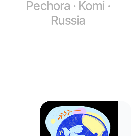
Pechora · Komi ·
Russia