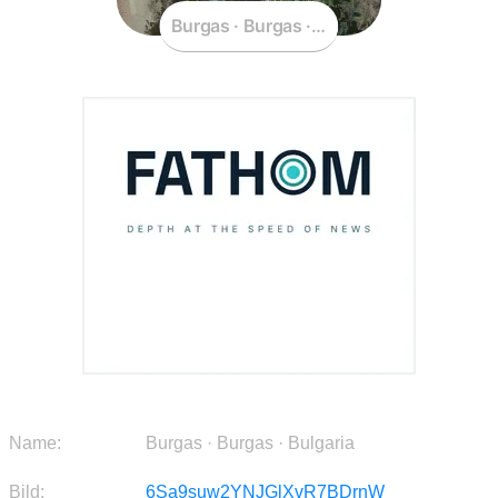
Burgas · Burgas · Bulgaria
Name:
Burgas · Burgas · Bulgaria
Bild:
6Sa9suw2YNJGlXvR7BDrnW