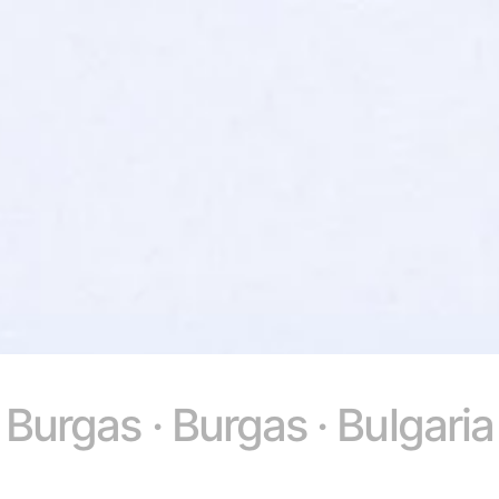
Burgas · Burgas · Bulgaria