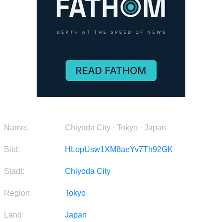
Name:
Chiyoda City · Tokyo · Japan
Bild:
HLopUsw1XM8aeYv7Th92GK
Stadt:
Chiyoda City
Region:
Tokyo
Land:
Japan