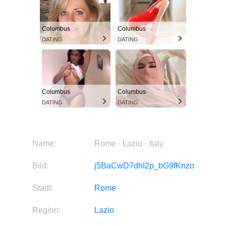
Columbus
Columbus
DATING
DATING
Columbus
Columbus
DATING
DATING
Name:
Rome · Lazio · Italy
Bild:
j5BaCwD7dhI2p_bG9fKnzo
Stadt:
Rome
Region:
Lazio