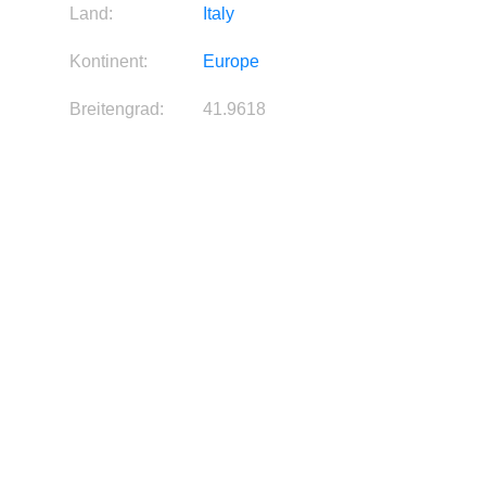
Land:
Italy
Kontinent:
Europe
Breitengrad:
41.9618
Längengrad:
12.4643
Quelle:
Bild
Diese Information ist derzeit
Hersteller:
nicht verfügbar.
Diese Information ist derzeit
Beschreibung:
nicht verfügbar.