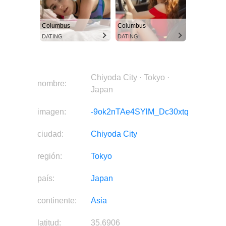
Columbus
Columbus
DATING
DATING
Chiyoda City · Tokyo ·
nombre:
Japan
imagen:
-9ok2nTAe4SYlM_Dc30xtq
ciudad:
Chiyoda City
región:
Tokyo
país:
Japan
continente:
Asia
latitud:
35.6906