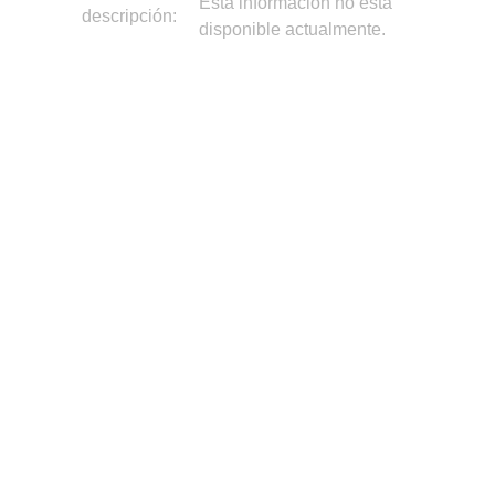
Esta información no está
descripción:
disponible actualmente.
Sobre nosotros
•
T&Cs
•
Política de privacidad
•
Política de cookies