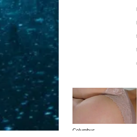
Columbus
DATING