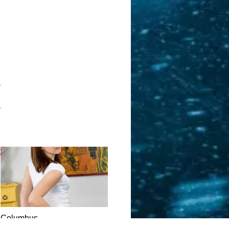
.
.
Columbus
DATING