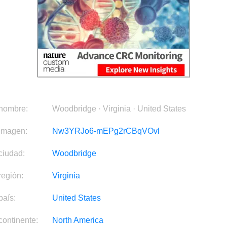
nombre:
Woodbridge · Virginia · United States
imagen:
Nw3YRJo6-mEPg2rCBqVOvl
ciudad:
Woodbridge
región:
Virginia
país:
United States
continente:
North America