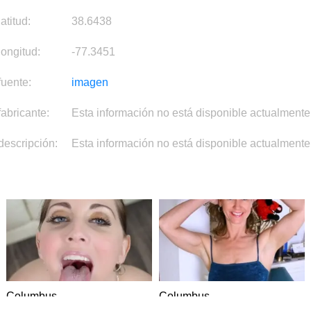
latitud:
38.6438
longitud:
-77.3451
fuente:
imagen
fabricante:
Esta información no está disponible actualmente
descripción:
Esta información no está disponible actualmente
Columbus
Columbus
DATING
DATING