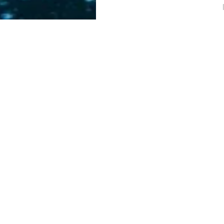
Columbus
DATING