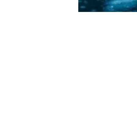
.
.
Columbus
DATING