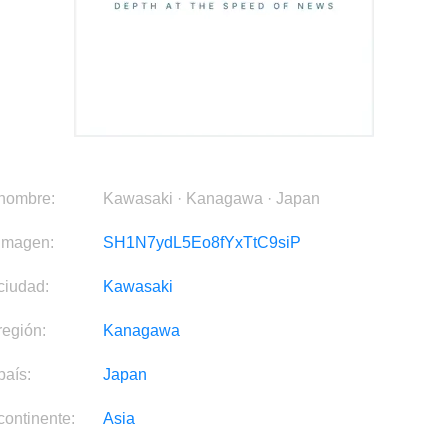
nombre:
Kawasaki · Kanagawa · Japan
imagen:
SH1N7ydL5Eo8fYxTtC9siP
ciudad:
Kawasaki
región:
Kanagawa
país:
Japan
continente:
Asia