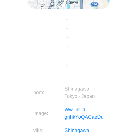
Shinagawa ·
nom:
Tokyo · Japan
Ww_ntTd-
image:
grjhkYoQACaeDu
ville:
Shinagawa