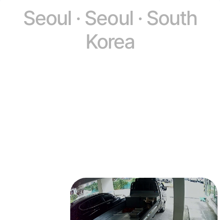
Seoul · Seoul · South
Korea