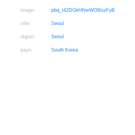
image:
pbq_l42DGkHNwWO9iszFyB
ville:
Seoul
région:
Seoul
pays:
South Korea
continent:
Asia
latitude:
37.5614
longitude:
126.996
source:
image
Cette information n'est pas
fabricant:
disponible actuellement.