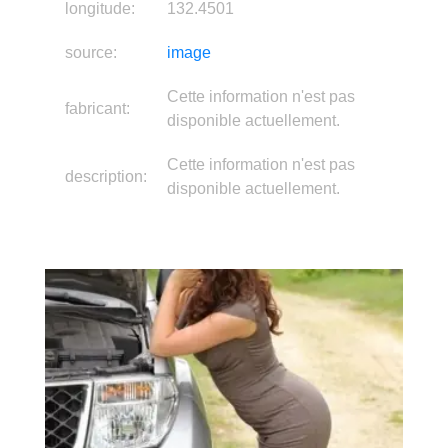
région:
Hiroshima
pays:
Japan
continent:
Asia
latitude:
34.3927
longitude:
132.4501
source:
image
Cette information n'est pas
fabricant:
disponible actuellement.
Cette information n'est pas
description:
disponible actuellement.