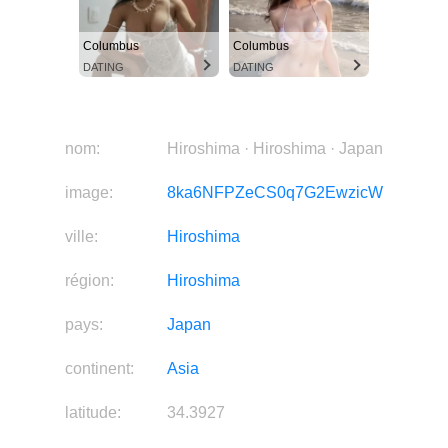
Columbus
Columbus
DATING
DATING
Columbus
Columbus
DATING
DATING
nom:
Hiroshima · Hiroshima · Japan
image:
8ka6NFPZeCS0q7G2EwzicW
ville:
Hiroshima