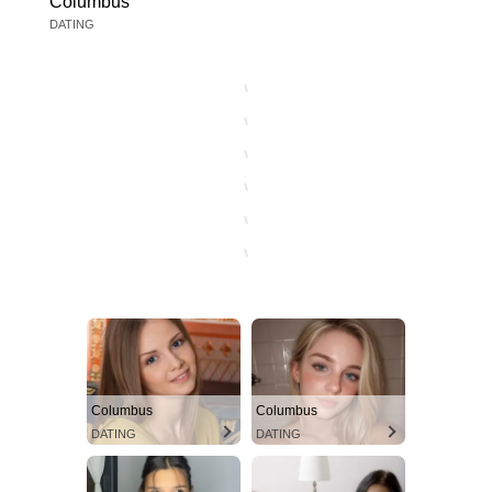
Columbus
DATING
Columbus
Columbus
DATING
DATING