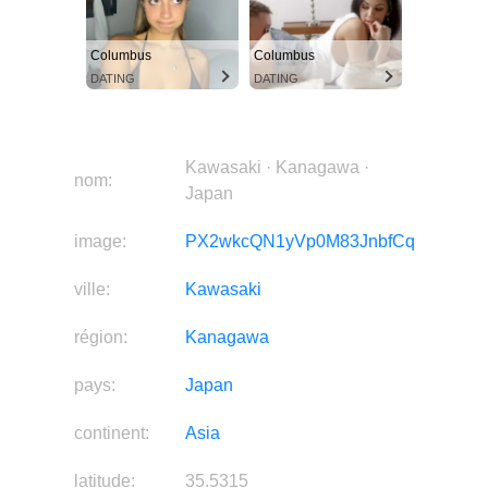
Columbus
Columbus
DATING
DATING
Kawasaki · Kanagawa ·
nom:
Japan
image:
PX2wkcQN1yVp0M83JnbfCq
ville:
Kawasaki
région:
Kanagawa
pays:
Japan
continent:
Asia
latitude:
35.5315