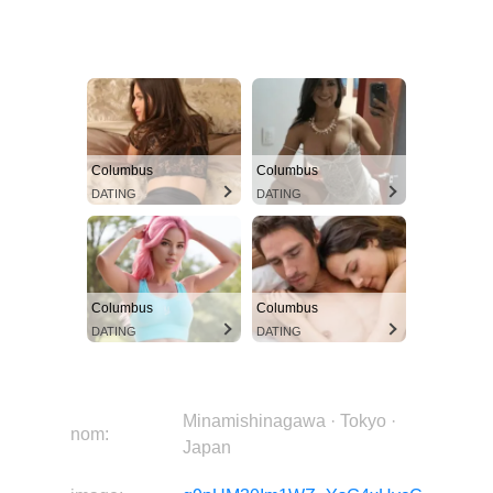
Columbus
Columbus
DATING
DATING
Columbus
Columbus
DATING
DATING
Minamishinagawa · Tokyo ·
nom:
Japan