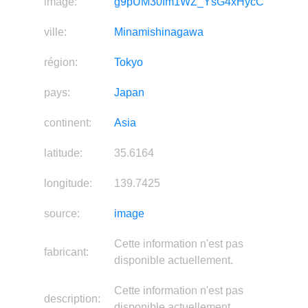
image:
g9pUM30Im1WZ_YsG4xHycC
ville:
Minamishinagawa
région:
Tokyo
pays:
Japan
continent:
Asia
latitude:
35.6164
longitude:
139.7425
source:
image
Cette information n'est pas
fabricant:
disponible actuellement.
Cette information n'est pas
description:
disponible actuellement.