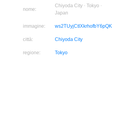
Chiyoda City · Tokyo ·
nome:
Japan
immagine:
ws2TUyjCtIXkrhofbY6pQK
città:
Chiyoda City
regione:
Tokyo
Paese:
Japan
continente:
Asia
latitudine:
35.6906
longitudine:
139.77
fonte:
immagine
Questa informazione non