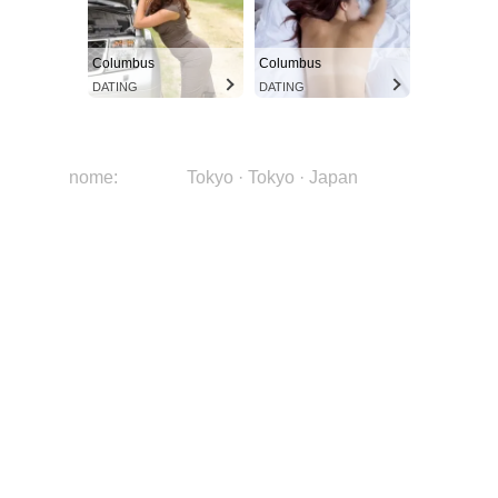
Columbus
Columbus
DATING
DATING
nome:
Tokyo · Tokyo · Japan
immagine:
tVQC7B4JDe0SodN3E2RH1g
città:
Tokyo
regione:
Tokyo
Paese:
Japan
continente:
Asia
latitudine:
35.6837