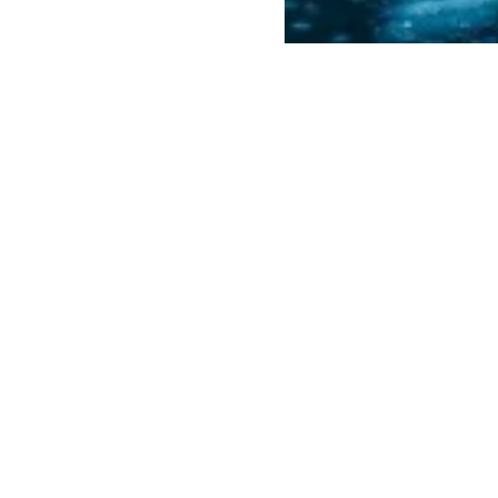
Columbus
DATING