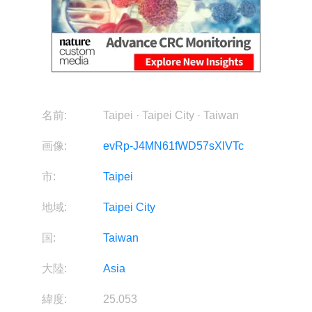
名前:
Taipei · Taipei City · Taiwan
画像:
evRp-J4MN61fWD57sXlVTc
市:
Taipei
地域:
Taipei City
国:
Taiwan
大陸:
Asia
緯度:
25.053