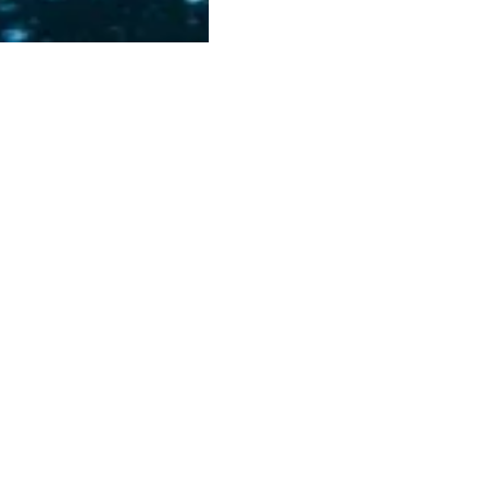
Columbus
DATING