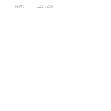
経度:
121.5259
ソース:
画像
メーカー:
この情報は現在入手できません。
説明:
この情報は現在入手できません。
Columbus
Columbus
DATING
DATING