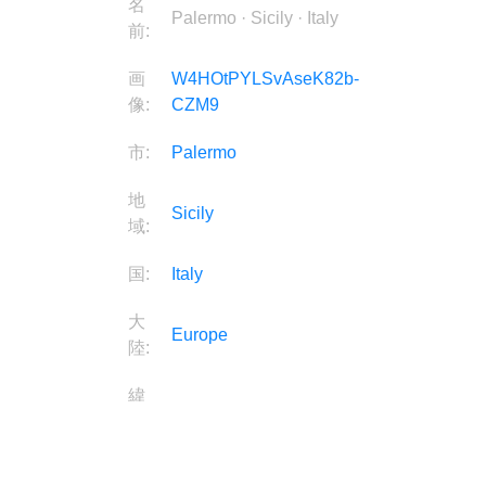
名
Palermo · Sicily · Italy
前:
画
W4HOtPYLSvAseK82b-
像:
CZM9
市:
Palermo
地
Sicily
域:
国:
Italy
大
Europe
陸:
緯
38.1302
度:
経
13.329