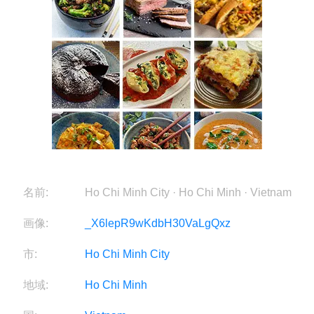
名前:
Ho Chi Minh City · Ho Chi Minh · Vietnam
画像:
_X6lepR9wKdbH30VaLgQxz
市:
Ho Chi Minh City
地域:
Ho Chi Minh