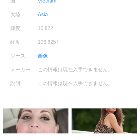
国:
Vietnam
大陸:
Asia
緯度:
10.822
経度:
106.6257
ソース:
画像
メーカー:
この情報は現在入手できません。
説明:
この情報は現在入手できません。