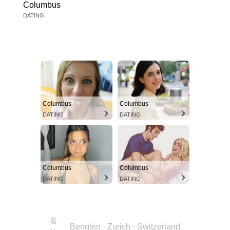
Columbus
DATING
Columbus
Columbus
DATING
DATING
Columbus
Columbus
DATING
DATING
名
Benglen · Zurich · Switzerland