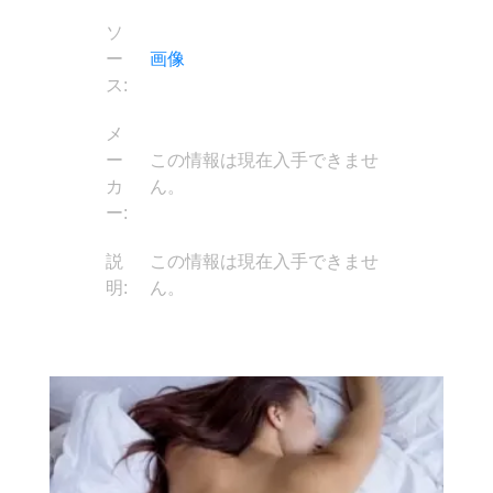
ソ
ー
画像
ス:
メ
ー
この情報は現在入手できませ
カ
ん。
ー:
説
この情報は現在入手できませ
明:
ん。