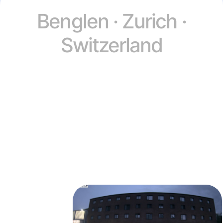
Benglen · Zurich ·
Switzerland