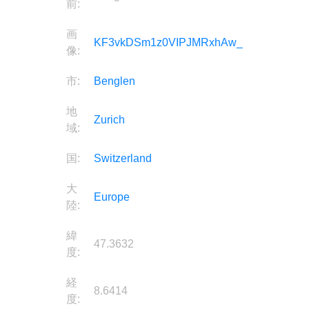
前:
画
KF3vkDSm1z0VIPJMRxhAw_
像:
市:
Benglen
地
Zurich
域:
国:
Switzerland
大
Europe
陸:
緯
47.3632
度:
経
8.6414
度: