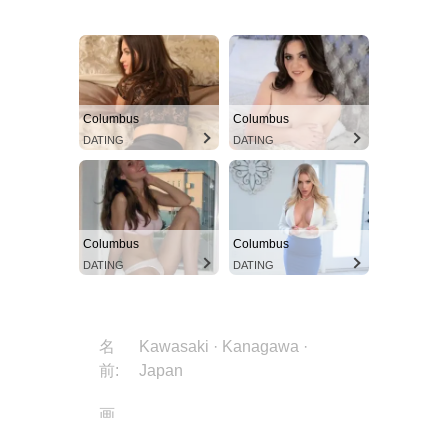
Columbus
Columbus
DATING
DATING
Columbus
Columbus
DATING
DATING
名
Kawasaki · Kanagawa ·
前:
Japan
画
PX2wkcQN1yVp0M83JnbfCq
像: