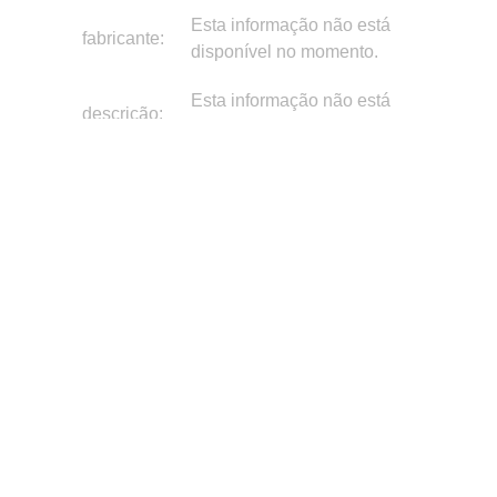
Esta informação não está
fabricante:
disponível no momento.
Esta informação não está
descrição:
disponível no momento.
Sobre nós
•
T&Cs
•
Política de Privacidade
•
Política de Cookies