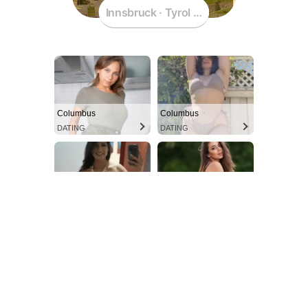
Innsbruck · Tyrol · Austria
Columbus
Columbus
DATING
DATING
Columbus
Columbus
DATING
DATING
имя:
Innsbruck · Tyrol · Austria
cvV96rPTE74QoMXAbnI-