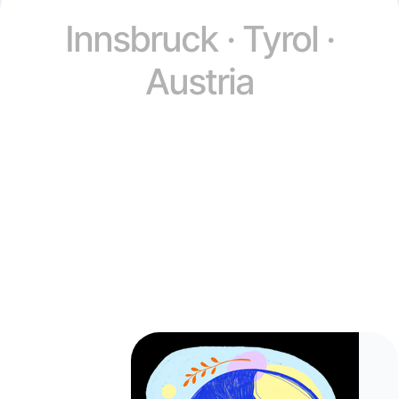
Innsbruck · Tyrol ·
Austria