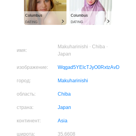
Columbus
Columbus
DATING
DATING
Makuharinishi · Chiba ·
имя:
Japan
изображение:
Wqgad5YElcTJyO0RxtzAvD
город:
Makuharinishi
область:
Chiba
страна:
Japan
континент:
Asia
широта:
35.6608