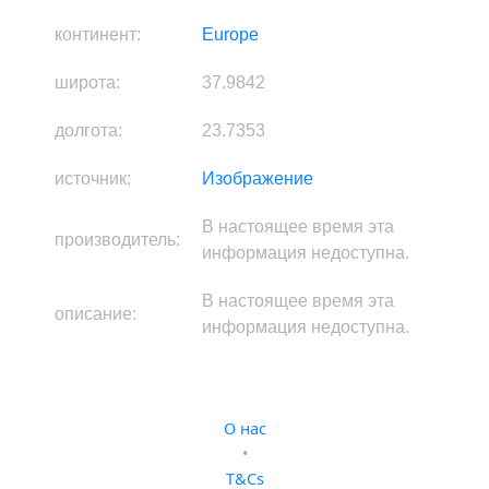
изображение:
K_SLnrOAuTeGQ0oMP2Fxg8
город:
Athens
область:
Attica
страна:
Greece
континент:
Europe
широта:
37.9842
долгота:
23.7353
источник:
Изображение
В настоящее время эта
производитель:
информация недоступна.
В настоящее время эта
описание: