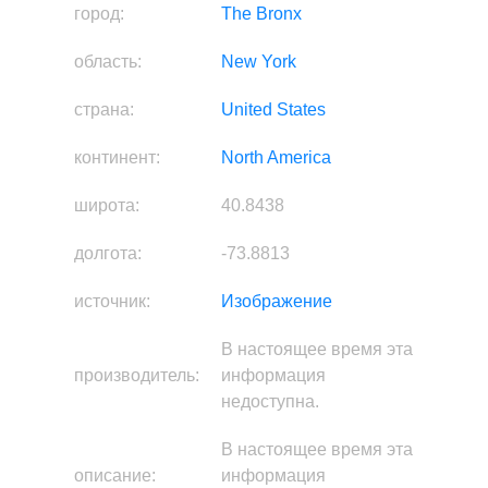
The Bronx · New York ·
имя:
United States
wrUmLlJVY2T7N_eQak-
изображение:
o1s
город:
The Bronx
область:
New York
страна:
United States
континент:
North America
широта:
40.8438
долгота:
-73.8813