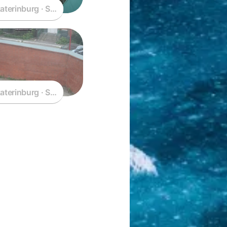
ia
aterinburg · Sverdlovsk Oblast · Russia
ia
aterinburg · Sverdlovsk Oblast · Russia