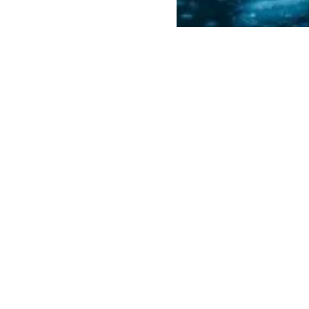
Columbus
DATING