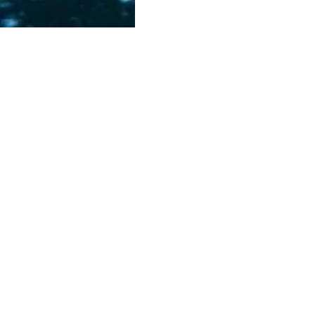
Columbus
DATING