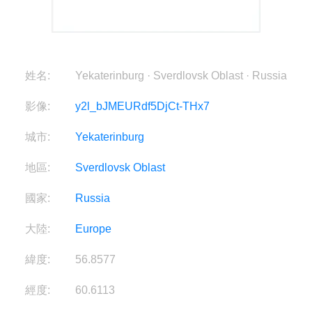
姓名:
Yekaterinburg · Sverdlovsk Oblast · Russia
影像:
y2l_bJMEURdf5DjCt-THx7
城市:
Yekaterinburg
地區:
Sverdlovsk Oblast
國家:
Russia
大陸:
Europe
緯度:
56.8577
經度:
60.6113