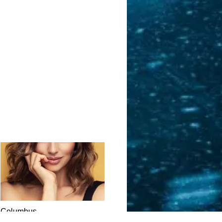
Columbus
DATING