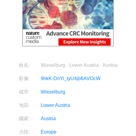
姓名:
Wieselburg · Lower Austria · Austria
影像:
9hkK-DnYi_tyU4jb6AVOcW
城市:
Wieselburg
地區:
Lower Austria
國家:
Austria
大陸:
Europe