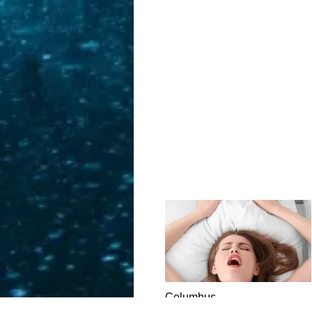
Columbus
DATING