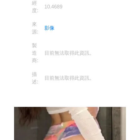
經
10.4689
度:
來
影像
源:
製
造
目前無法取得此資訊。
商:
描
目前無法取得此資訊。
述: