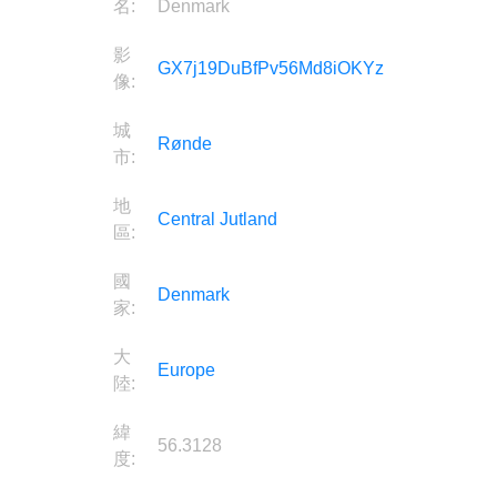
名:
Denmark
影
GX7j19DuBfPv56Md8iOKYz
像:
城
Rønde
市:
地
Central Jutland
區:
國
Denmark
家:
大
Europe
陸:
緯
56.3128
度: